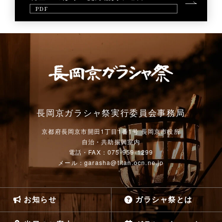
PDF
長岡京ガラシャ祭実行委員会事務局
京都府長岡京市開田1丁目1番1号 長岡京市役所
自治・共助振興室内
電話・FAX：075-959-1299
メール：garasha@titan.ocn.ne.jp
お知らせ
ガラシャ祭とは