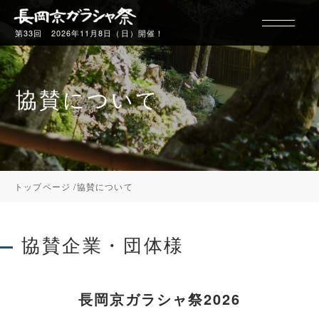
第33回 2026年11月8日（日）開催！
協賛について
行列について
ギャラリー
トップページ
協賛について
お玉ちゃん
協賛企業・団体様
長岡京ガラシャ祭2026