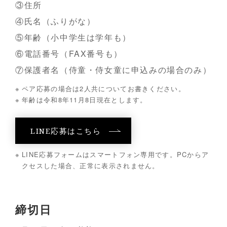
③住所
④氏名（ふりがな）
⑤年齢（小中学生は学年も）
⑥電話番号（FAX番号も）
⑦保護者名（侍童・侍女童に申込みの場合のみ）
ペア応募の場合は2人共についてお書きください。
年齢は令和8年11月8日現在とします。
LINE応募はこちら
LINE応募フォームはスマートフォン専用です。PCからア
クセスした場合、正常に表示されません。
締切日