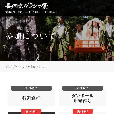
第33回 2026年11月8日（日）開催！
参加について
行列について
ギャラリー
トップページ
参加について
お玉ちゃん
ダンボール
行列巡行
甲冑作り