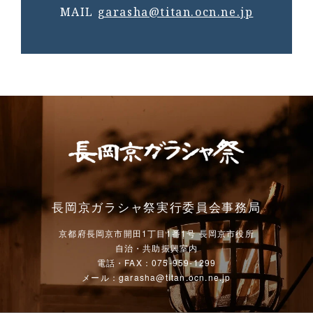
MAIL
garasha@titan.ocn.ne.jp
長岡京ガラシャ祭実行委員会事務局
京都府長岡京市開田1丁目1番1号 長岡京市役所
自治・共助振興室内
電話・FAX：075-959-1299
メール：garasha@titan.ocn.ne.jp