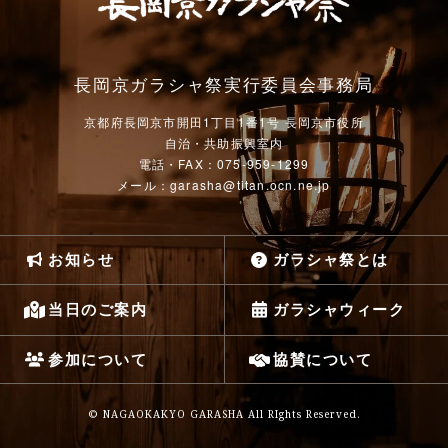
長岡京ガラシャ祭実行委員会事務局
京都府長岡京市開田1丁目1番1号 長岡京市役所
自治・共助振興室内
電話・FAX：075-959-1299
メール：garasha@titan.ocn.ne.jp
お知らせ
ガラシャ祭とは
ガラシャウィーク
当日のご案内
協賛について
参加について
© NAGAOKAKYO GARASHA All RIghts Reserved.