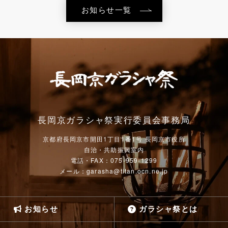
お知らせ一覧
長岡京ガラシャ祭実行委員会事務局
京都府長岡京市開田1丁目1番1号 長岡京市役所
自治・共助振興室内
電話・FAX：075-959-1299
メール：garasha@titan.ocn.ne.jp
お知らせ
ガラシャ祭とは